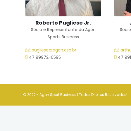
Roberto Pugliese Jr.
Sócio e Representante da Agôn
Sócio
Sports Business
pugliese@agon.esp.br
arth
47 99972-0595
47 991
© 2022 - Agon Sport Business | Todos Direitos Reservados!