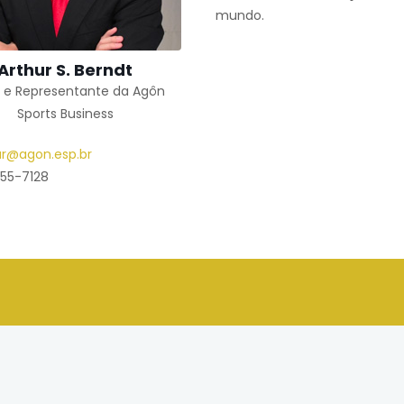
mundo.
Arthur S. Berndt
 e Representante da Agôn
Sports Business
ur@agon.esp.br
55-7128